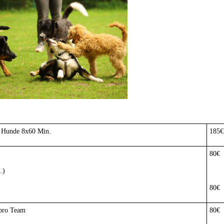
 Hunde 8x60 Min.
185€
80€
.)
80€
 pro Team
80€