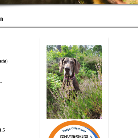
n
ucht)
-
1,5