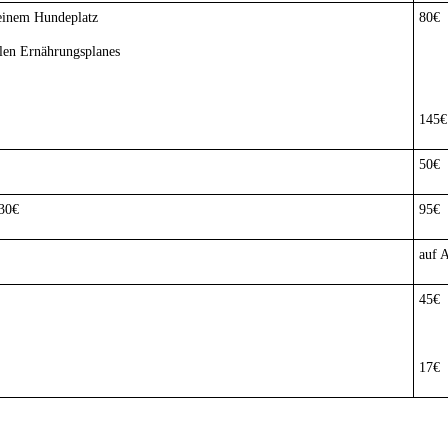
einem Hundeplatz
80€
llen Ernährungsplanes
145€
50€
,30€
95€
auf 
45€
17€