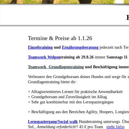
Termine & Preise ab 1.1.26
Einzeltraining
und
Ernährungsberatung
jederzeit nach Te
Teamwork Welpen
training ab 29.8.26
immer
Samstags 11
Teamwork Grundlagentraining
und Beschäftigung
immer
Verbessere den Grundgehorsam deines Hundes und sorge für 
Grundlagentraining bietet dir:
+ Alltagsorientiertes Lernen für praktische Anwendbarkeit
+ Grundgehorsam und Zuverlässigkeit im Alltag
+ Sehr gut kombinierbar mit den Lernspaziergängen
+ Beschäftigung aus den Bereichen Agility, Hoopers, Longie
Lernspaziergang/Social walk
Hundetraining unterwegs. Übu
Std.,
Anmeldung erforderlich!!
45 € pro Team
mehr Infos